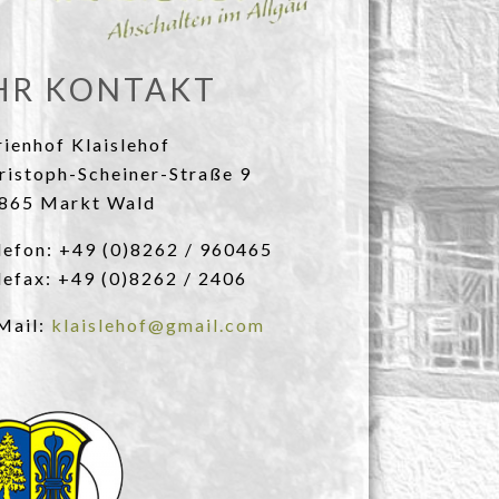
HR KONTAKT
rienhof Klaislehof
ristoph-Scheiner-Straße 9
865 Markt Wald
lefon: +49 (0)8262 / 960465
lefax: +49 (0)8262 / 2406
Mail:
klaislehof@gmail.com